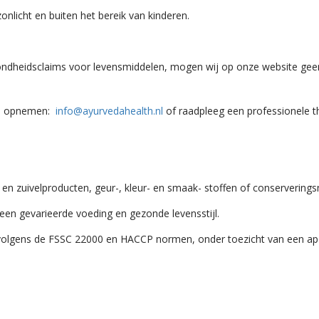
onlicht en buiten het bereik van kinderen.
ondheidsclaims voor levensmiddelen, mogen wij op onze website gee
ons opnemen:
info@ayurvedahealth.nl
of raadpleeg een professionele t
jke en zuivelproducten, geur-, kleur- en smaak- stoffen of conservering
een gevarieerde voeding en gezonde levensstijl.
 volgens de FSSC 22000 en HACCP normen, onder toezicht van een ap