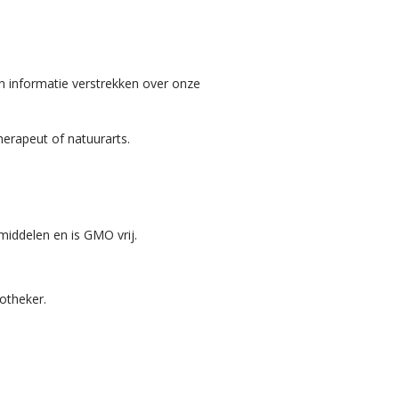
n informatie verstrekken over onze
herapeut of natuurarts.
smiddelen en is GMO vrij.
otheker.