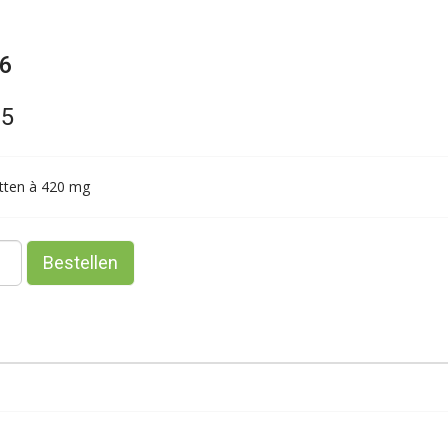
96
95
etten à 420 mg
Bestellen