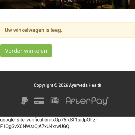
HOME
Uw winkelwagen is leeg.
Verder winkelen
Copyright © 2026 Ayurveda Health
google-site-verification=xOp76lxSf1sidpOFz-
F1QgGvX6NWsrOjA7xU4xrwUGQ