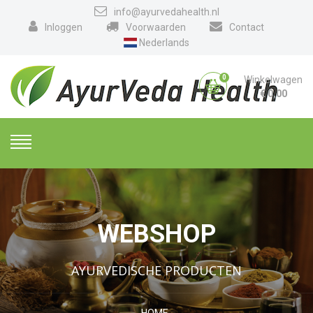
info@ayurvedahealth.nl
Inloggen
Voorwaarden
Contact
Nederlands
0
Winkelwagen
€
0,00
WEBSHOP
AYURVEDISCHE PRODUCTEN