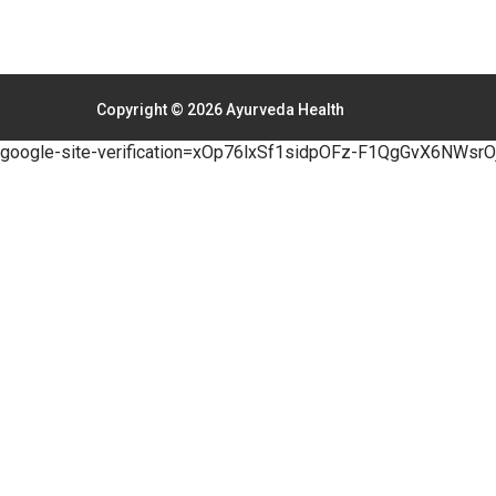
Copyright © 2026 Ayurveda Health
google-site-verification=xOp76lxSf1sidpOFz-F1QgGvX6NWsr