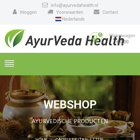
info@ayurvedahealth.nl
Inloggen
Voorwaarden
Contact
Nederlands
0
Winkelwagen
€
0,00
WEBSHOP
AYURVEDISCHE PRODUCTEN