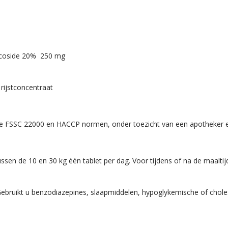
aticoside 20% 250 mg
, rijstconcentraat
de FSSC 22000 en HACCP normen, onder toezicht van een apotheker 
ssen de 10 en 30 kg één tablet per dag. Voor tijdens of na de maaltij
 Gebruikt u benzodiazepines, slaapmiddelen, hypoglykemische of chol