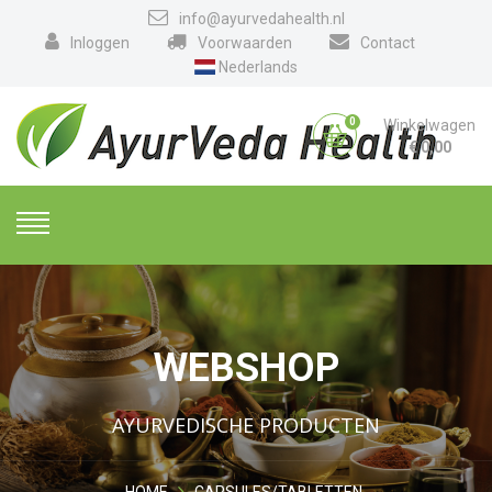
info@ayurvedahealth.nl
Inloggen
Voorwaarden
Contact
Nederlands
0
Winkelwagen
€
0,00
WEBSHOP
AYURVEDISCHE PRODUCTEN